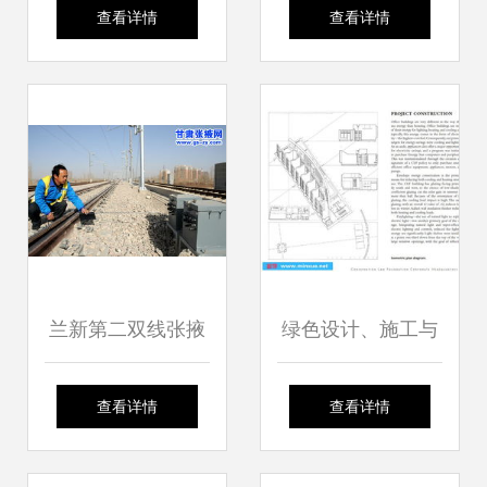
京“菜篮子”2000名
项目加速推进 构筑
查看详情
查看详情
施工人员昼夜奋战
区域交通新枢纽
抢工期
兰新第二双线张掖
绿色设计、施工与
段建设如火如荼，
可持续建筑 构建未
查看详情
查看详情
助力区域发展新动
来人居环境的工程