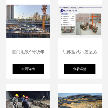
安全生产标准化工
厂”新格局，智造未
地称号
来再添引擎
厦门地铁9号线年
江苏盐城吊篮坠落
底开工建设，城市
敲响警钟 建筑外墙
查看详情
查看详情
交通迎来新动脉
施工风险点全面解
析与防范指南