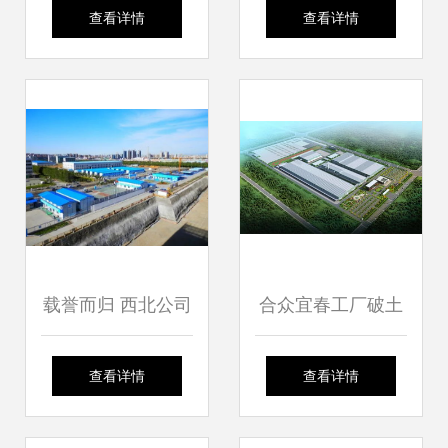
安全检测机构 专业
施工设备产品列表
查看详情
查看详情
排查隐患，筑牢建
与建设工程施工解
设工程施工安全防
决方案
线
载誉而归 西北公司
合众宜春工厂破土
六个项目荣获全国
动工 构筑“双资
查看详情
查看详情
建设工程施工项目
质、双产品、双工