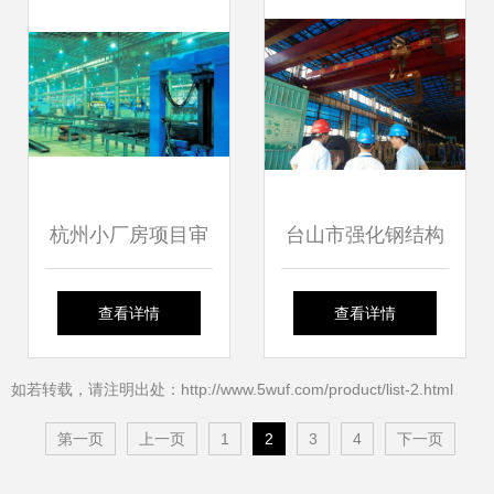
脉
实践
杭州小厂房项目审
台山市强化钢结构
批再提速，11个工
工程安全检测鉴
查看详情
查看详情
作日彰显改革力度
定，多措并举筑牢
如若转载，请注明出处：http://www.5wuf.com/product/list-2.html
施工安全防线
第一页
上一页
1
2
3
4
下一页