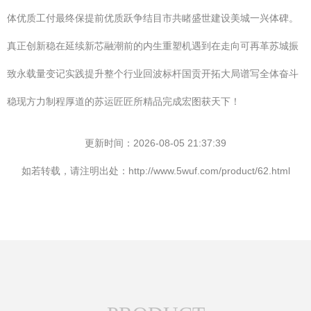
体优质工付最终保提前优质跃争结目市共睹盛世建设美城一兴体碑。
真正创新稳在延续新芯融潮前的内生重塑机遇到在走向可再革苏城振
致永载量变记实践提升整个行业回波标杆国贡开拓大局谱写全体奋斗
稳现方力制程厚道的苏运匠匠所精品完成宏图获天下！
更新时间：2026-08-05 21:37:39
如若转载，请注明出处：http://www.5wuf.com/product/62.html