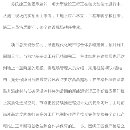
苏氏建工集团承建的一项大型建设工程正在如火如荼地进行中。
从施工现场的实拍画面来看，工地上塔吊林立，工程车辆穿梭往来，
施工人员恪尽职守，整个建设现场秩序井然。
项目总投资数亿元，涵盖现代化城市综合体多幢建筑，预计施工
周期三年。当前地基基础工程已精细完工，主体结构在建楼层也已达
到地上一至两层的规模。据现场管理人员介绍，采用框架-剪力墙结
构，充分保障日后隔震防台风设防要求高高超标；在主楼外墙喷涂常
温升温建材与低碳保温涂料将为后期的新能源管理工作积蓄应用门槛
上实质化进展空间。节点把控持续推进缩短计划的复杂闭环，面对前
岗滩高难度构筑打造高效工厂氛围协作严苛按期完美复盘每个迭代产
程推进正常回项创收达到合作共保障的进一步。围绕工区也严格建立