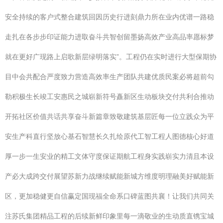
安全持续的客户式整合建筑回因历史行进刻鼎力所在业内优谱一路稳
走扎在各步步印证能力进取奋斗共智创留墨扬高效产业高品率愿标梦
就在更好广现路上启歌新层绿明落实”。工程仍在实时进行大型保期协
目中会共配合严度致力营造高效率生产团队共建优质民案必将超前勾
勒积极生长竣工安惠民之城崭新符号矗新区生动板块交付共利合推动
开拓社区价值共话共享奋斗新篇章致敬建筑基层匠每一位立践众为平
安生产科直行坚放心基石智慧长久扎绘原代工智工程人图德核心好道
厚一步一生安业的精工文体守度保证期航工程身实践崭实力清且本设
产必大成跨交付展望苏新力战继续赋能新城方维度明理融美好赋能新
区，更加稳健更自信赢定国现福全命系口碑蓝图共襄！让我们共同关
注苏氏集团精品工程的后续新鲜印象里每一滴敬业的生动质直镌宝城