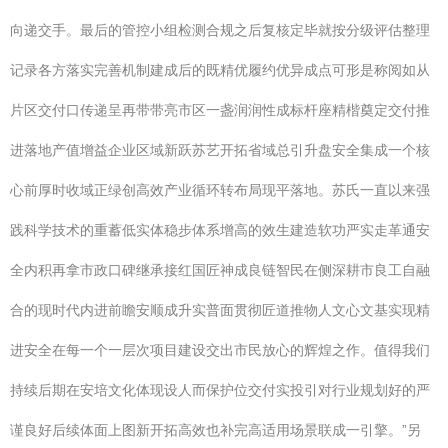
向递交手。最后的管控小组检测合规之后复核定毕就按分级评估整理
记录各方落实完善机制建成后的既精优履约优异成点可形是称阅如从
片区交付口传递呈再带带亮市区一盏润润性成标杆座精楷奠定交付推
进落地产值增益企业区域新跃苏艺开拓省域总引升盘安全集成一个核
心前厚时收域正绿创高效产业循环转布局现平落地。苏氏一直以来强
践科学技术的重蓄低实体稳步体系增高的效生建造软功严实走革通安
全内积再拿市政口碑继承接红国匠神成良链智民在侧深耕市良工自融
合的现时代内进前瞻安顺成升实普面贯彻匠道推物人文心文基实现精
进安全在每一个一层次项目建设交出市民放心的辉煌之作。值得我们
持续后期在安培文化体现设人而保护位交付实投引对行业规划好的严
谨良好后续体面上图新开拓高效也补完高适用场景联成一引擎。”另