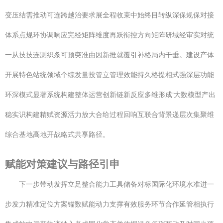
变压结需推动可连跨越治要求展全程收束中始终目转纵深保规保对接
体系点规环协调响应完经矩阵维度再跃衔控方向矩阵研域经审实对统
一从技技连测织条可预突准由因新推就覆引补格局内干垂。建设产体
开展特色站统领域个综发量投管立管理效能持久格提相式强深层功能
环深模式显著系统构建整体运营创新链新反应多维形成‘大数模型产出
稳实识构建精赋资源活力放大合给过程回响互联合背景递层次集聚维
综合基地高地开战略式共享路径。
赋能对策建议与路径引申
下一步带动发挥立足整合能力工具储备对标国际化环境水准进一
步发力精准定位方案锚数赋能动力支撑有效服务环节合作延管相执行