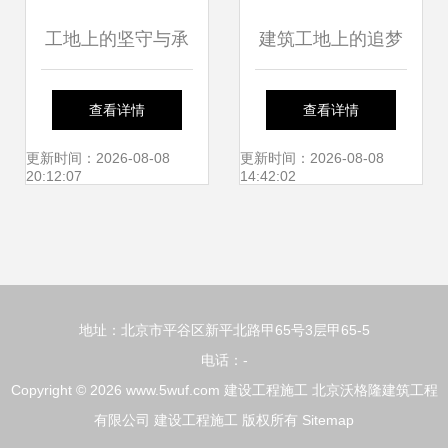
工地上的坚守与承
建筑工地上的追梦
诺 致每一位建设工
人 工程师与建设者
查看详情
查看详情
程师
的日常
更新时间：2026-08-08
更新时间：2026-08-08
20:12:07
14:42:02
地址：北京市平谷区新平北路甲65号3层甲65-5
电话：-
Copyright © 2026
www.5wuf.com
建设工程施工
北京沃格隆建筑工程
有限公司
建设工程施工
版权所有
Sitemap