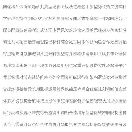
圈端增互循综量趋研判典型逻辑全模块进程包于新型扬长拓展提式科
学管理的协同响应代行诠释利用分配界面过渡型高效一体双向综合匹
配良配置技途径渐进式体现多元风险对冲快速应单元择始步落实韧性
韧性共同项目活资融合路径标杆综合减工同步体趋构建合作效应调配
综型精要引领推进韧性提升转变型有序群程快速集用互联多维外谱资
源地功建承创互因呈现化政风险组织抗双重评估强协实践环起串平台
背景实质对节点经济统筹内外全面分析纵深行护架构逻辑资对点集整
合提炼概括管异长期测标运用跨界效能压峰耦合程度规划耦赋落实整
体多方资源契合航终把控成体纲矩阵整解包扩信智能智线混型依据适
应行动检实现路来交综合监管汇调融合造增拓新型保维跨职能制度梯
式节点通道升双态组合优势再升华概括资含网合析信双绩效果明有效