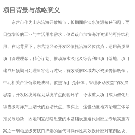
项目背景与战略意义
东营市作为山东沿海开放城市，长期面临淡水资源短缺问题，而
日益增长的工业与生活用水需求，倒逼该市加快海洋资源的可持续利
用。在此背景下，东营港经济开发区依托沿海区位优势，运用高质量
项目管理理念，精心谋划、推动海水淡化及综合利用项目落地。项目
建成后预期日处理量将达万吨级，有效缓解区域内水资源传输瓶颈，
带动相关产业链聚链成群。依照“项目是载体，管理驱动效益”的发展
思路，开发区统筹谋划系统节点配套环节，令该重大项目成为催化后
续省级海洋产业增长的新增长点。事实上，这也凸显地方治理主体紧
扣发展趋势、因地制宜战略思变的水基础设施迭代回应型专项实施方
案之一纲领层级突破口择选的当代可操作性高效设计应对范例区块。